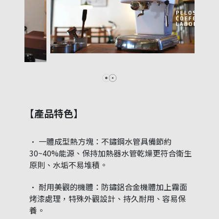
【產品特色】
一體成型熱方塊：不鏽鋼水管具備節約
30~40%能源、保持加熱器水管乾燥更符合衛生
原則、水垢不易堆積。
耐用美觀的機體：防鏽鋁合金機體加上霧面
烤漆處理，特殊外觀設計、持久耐用、容易保
養。